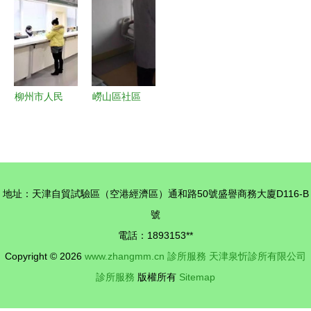
腔診所的殺
助理的日常
碑、案例、
預約 · 價格
菌首選，
醫生與價格
全攻略
18W醫用石
指南
英燈的6大
健康優勢解
柳州市人民
嶗山區社區
析
醫院門診預
衛生服務中
約診療服務
心啟動“名
指南
醫下鄉”中
醫專家門診
地址：天津自貿試驗區（空港經濟區）通和路50號盛譽商務大廈D116-B
與健康咨詢
號
服務
電話：1893153**
Copyright © 2026
www.zhangmm.cn
診所服務
天津泉忻診所有限公司
診所服務
版權所有
Sitemap