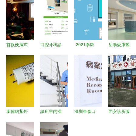
首款便攜式
口腔牙科診
2021泰康
岳陽愛康醫
心血管疾病
所污水處理
健康尊享A
院新門診大
檢測儀
設備 保障
款門診醫療
樓 以人為
PASESA引
健康與合規
險全面解析
本的醫患雙
爆招商熱潮
的關鍵
特點、保
向服務新布
哈爾濱沈陽
費、續保與
局
雙城聯動，
診所服務
健康咨詢火
奧偉納紫外
診所里的溫
深圳東森口
西安診所服
熱進行中
線消毒燈管
暖守護 記
腔診所綜合
務便民指南
幼兒園與口
一位女醫務
評估 口
——交通 ·